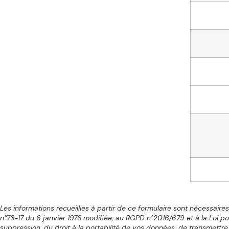
Les informations recueillies à partir de ce formulaire sont nécessai
n°78-17 du 6 janvier 1978 modifiée, au RGPD n°2016/679 et à la Loi po
suppression, du droit à la portabilité de vos données, de transmettr