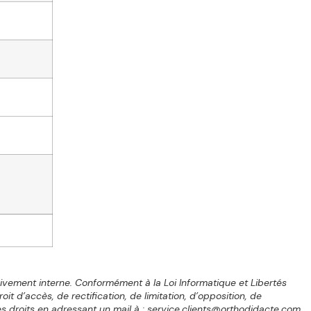
sivement interne. Conformément à la Loi Informatique et Libertés
 d’accès, de rectification, de limitation, d’opposition, de
es droits en adressant un mail à : service.clients@orthodidacte.com.