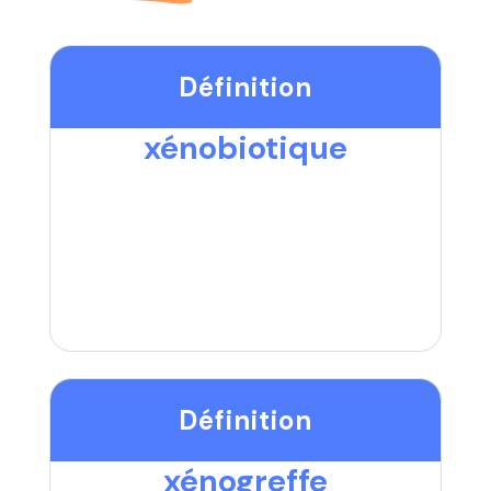
Définition
xénobiotique
Définition
xénogreffe