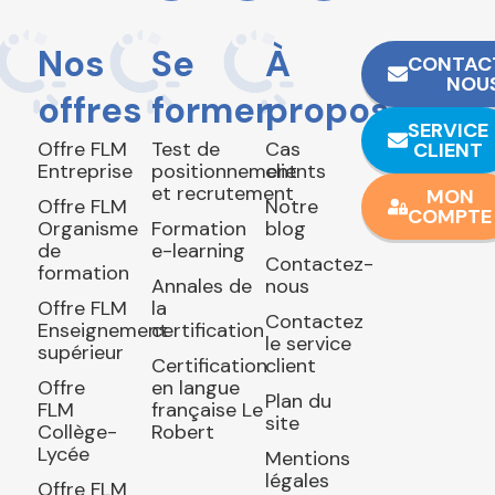
Nos
Se
À
CONTAC
NOU
offres
former
propos
SERVICE
Offre FLM
Test de
Cas
CLIENT
Entreprise
positionnement
clients
et recrutement
MON
Offre FLM
Notre
COMPTE
Organisme
Formation
blog
de
e-learning
Contactez-
formation
Annales de
nous
Offre FLM
la
Contactez
Enseignement
certification
le service
supérieur
Certification
client
Offre
en langue
Plan du
FLM
française Le
site
Collège-
Robert
Lycée
Mentions
légales
Offre FLM