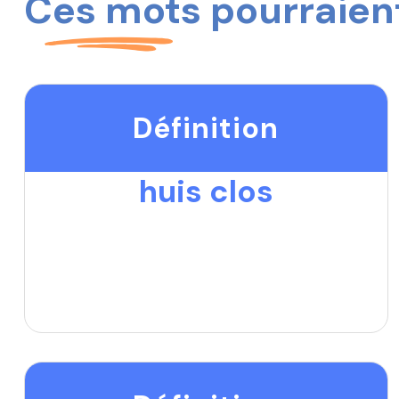
Ces mots pourraient
Définition
huis clos