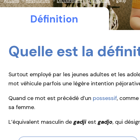
Accueil
Ressources
Dictionnaire
Définition
gadji
Définition
Quelle est la défin
Surtout employé par les jeunes adultes et les adol
mot véhicule parfois une légère intention péjorative,
Quand ce mot est précédé d’un
possessif
, comme
sa femme.
L’équivalent masculin de
gadji
est
gadjo
, qui dési