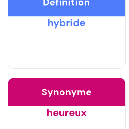
Définition
hybride
Synonyme
heureux