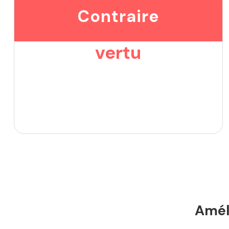
Contraire
vertu
Améli