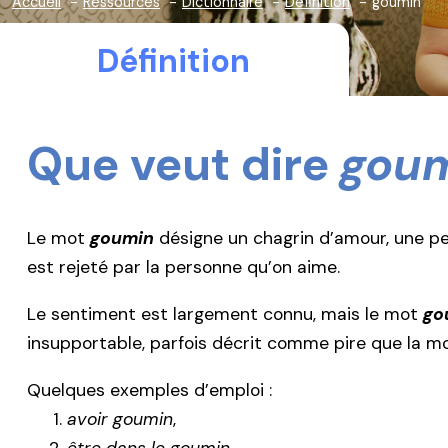
Accueil
Ressources
Dictionnaire
Définition
goumin
Définition
Que veut dire
gou
Le mot
goumin
désigne un chagrin d’amour, une p
est rejeté par la personne qu’on aime.
Le sentiment est largement connu, mais le mot
go
insupportable, parfois décrit comme pire que la mo
Quelques exemples d’emploi :
avoir goumin
,