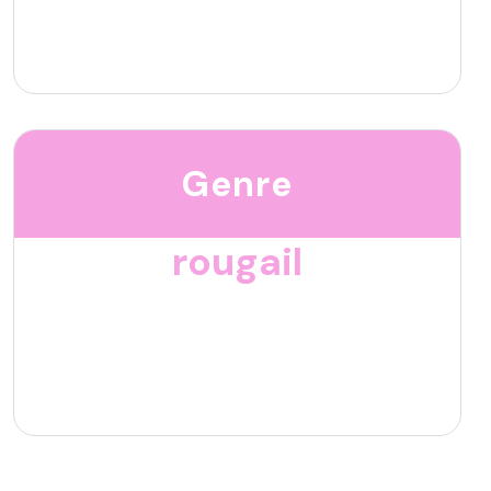
Genre
rougail