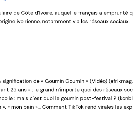
ulaire de Côte d’Ivoire, auquel le français a emprunté 
origine ivoirienne, notamment via les réseaux sociaux.
t la signification de « Goumin Goumin » (Vidéo) (afrikma
nt 25 ans » : le grand n’importe quoi des réseaux soc
olie : mais c’est quoi le goumin post-festival ? (konb
n », « mon pain »… Comment TikTok rend virales les exp