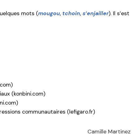
quelques mots (
mougou
,
tchoin
,
s’enjailler
). Il s’est
g.com)
iaux (konbini.com)
ini.com)
ressions communautaires (lefigaro.fr)
Camille Martinez