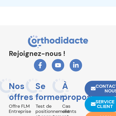
Rejoignez-nous !
Nos
Se
À
CONTAC
NOU
offres
former
propos
SERVICE
Offre FLM
Test de
Cas
CLIENT
Entreprise
positionnement
clients