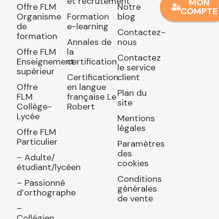
et recrutement
MON
Offre FLM
Notre
COMPTE
Organisme
Formation
blog
de
e-learning
Contactez-
formation
Annales de
nous
Offre FLM
la
Contactez
Enseignement
certification
le service
supérieur
Certification
client
Offre
en langue
Plan du
FLM
française Le
site
Collège-
Robert
Lycée
Mentions
légales
Offre FLM
Particulier
Paramètres
des
– Adulte/
cookies
étudiant/lycéen
Conditions
– Passionné
générales
d’orthographe
de vente
–
Collégien