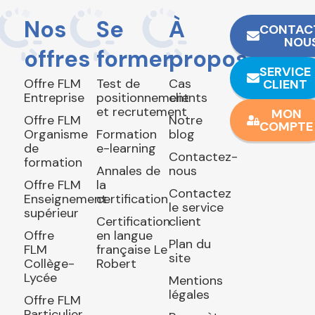
Nos
Se
À
CONTAC
NOU
offres
former
propos
SERVICE
Offre FLM
Test de
Cas
CLIENT
Entreprise
positionnement
clients
et recrutement
MON
Offre FLM
Notre
COMPTE
Organisme
Formation
blog
de
e-learning
Contactez-
formation
Annales de
nous
Offre FLM
la
Contactez
Enseignement
certification
le service
supérieur
Certification
client
Offre
en langue
Plan du
FLM
française Le
site
Collège-
Robert
Lycée
Mentions
légales
Offre FLM
Particulier