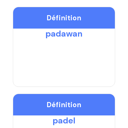
Définition
padawan
Définition
padel