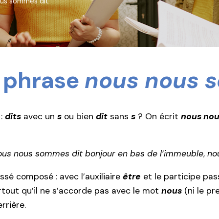
ous sommes dit
 phrase
nous nous 
 :
dits
avec un
s
ou bien
dit
sans
s
? On écrit
nous nou
ous nous sommes dit bonjour en bas de l’immeuble
,
no
sé composé : avec l’auxiliaire
être
et le participe pa
urtout qu’il ne s’accorde pas avec le mot
nous
(ni le pr
rrière.