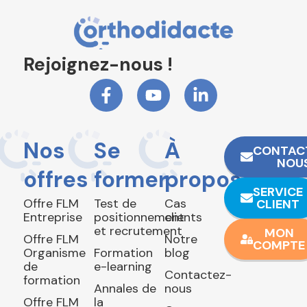
Rejoignez-nous !
Nos
Se
À
CONTAC
NOU
offres
former
propos
SERVICE
Offre FLM
Test de
Cas
CLIENT
Entreprise
positionnement
clients
et recrutement
MON
Offre FLM
Notre
COMPTE
Organisme
Formation
blog
de
e-learning
Contactez-
formation
Annales de
nous
Offre FLM
la