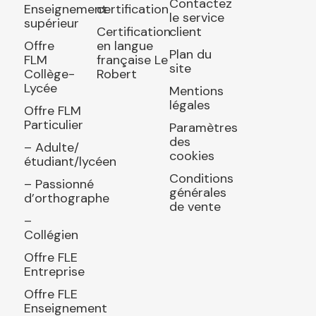
Contactez
Enseignement
certification
le service
supérieur
Certification
client
Offre
en langue
Plan du
FLM
française Le
site
Collège-
Robert
Lycée
Mentions
légales
Offre FLM
Particulier
Paramètres
des
– Adulte/
cookies
étudiant/lycéen
Conditions
– Passionné
générales
d’orthographe
de vente
–
Collégien
Offre FLE
Entreprise
Offre FLE
Enseignement