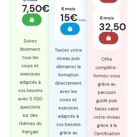
7,50€
6 mois
/mois
15€
6 mois
/mois
32,50€
/m
Suivez
librement
Testez votre
tous les
niveau puis
Offre
cours et
démarrez la
complète :
exercices
formation
formez-vous
adaptés à
directement
grâce au
vos besoins
avec les
parcours
avec 5 000
cours et
guidé puis
questions
exercices
faites valoir
sur des
adaptés à
votre niveau
thèmes du
vos besoins
grâce à la
français
grâce au
Certification