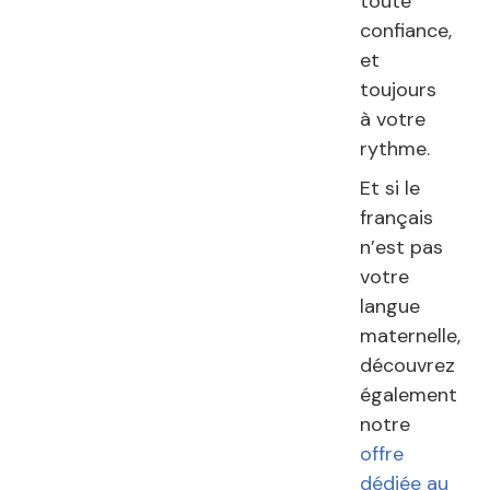
toute
confiance,
et
toujours
à votre
rythme.
Et si le
français
n’est pas
votre
langue
maternelle,
découvrez
également
notre
offre
dédiée au