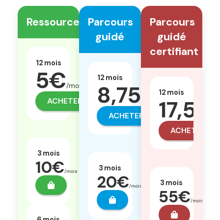
Ressources
Parcours
Parcours
guidé
guidé
certifiant
12 mois
5€
12 mois
8,75€
/mois
12 mois
17,50
ACHETER
/mois
ACHETER
ACHETER
3 mois
10€
3 mois
/mois
20€
3 mois
/mois
55€
/mois
6 mois