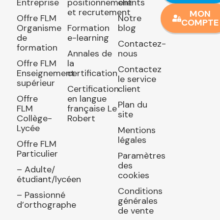
Entreprise
positionnement
clients
et recrutement
MON
Offre FLM
Notre
COMPTE
Organisme
Formation
blog
de
e-learning
Contactez-
formation
Annales de
nous
Offre FLM
la
Contactez
Enseignement
certification
le service
supérieur
Certification
client
Offre
en langue
Plan du
FLM
française Le
site
Collège-
Robert
Lycée
Mentions
légales
Offre FLM
Particulier
Paramètres
des
– Adulte/
cookies
étudiant/lycéen
Conditions
– Passionné
générales
d’orthographe
de vente