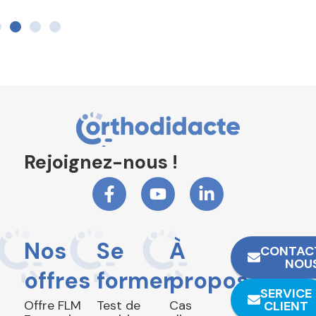
Rejoignez-nous !
Nos
Se
À
CONTAC
NOU
offres
former
propos
SERVICE
Offre FLM
Test de
Cas
CLIENT