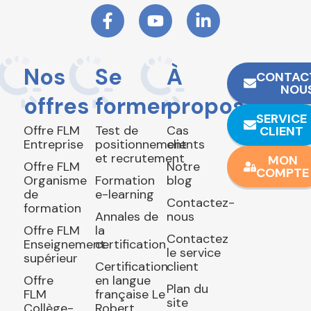
Nos
Se
À
CONTAC
NOU
offres
former
propos
SERVICE
Offre FLM
Test de
Cas
CLIENT
Entreprise
positionnement
clients
et recrutement
MON
Offre FLM
Notre
COMPTE
Organisme
Formation
blog
de
e-learning
Contactez-
formation
Annales de
nous
Offre FLM
la
Contactez
Enseignement
certification
le service
supérieur
Certification
client
Offre
en langue
Plan du
FLM
française Le
site
Collège-
Robert