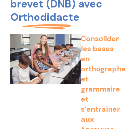
brevet (DNB) avec
Orthodidacte​​
Consolider
les bases
en
orthographe
et
grammaire
et
s’entraîner
aux