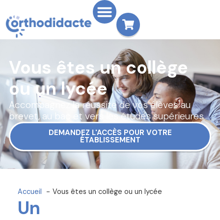
Vous êtes un collège
ou un lycée
Accompagnez la réussite de vos élèves au
brevet, au bac et vers les études supérieures
DEMANDEZ L'ACCÈS POUR VOTRE
ÉTABLISSEMENT
Accueil
Vous êtes un collège ou un lycée
Un