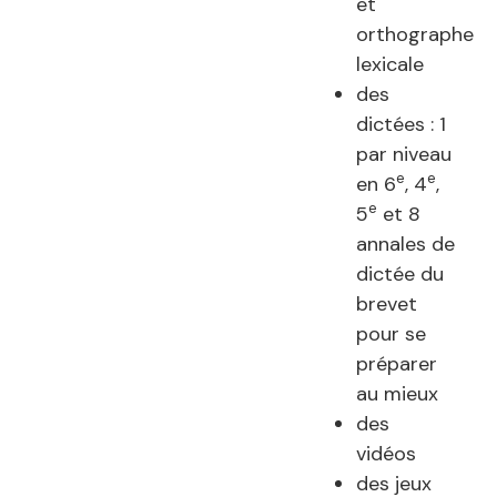
et
orthographe
lexicale
des
dictées : 1
par niveau
e
e
en 6
, 4
,
e
5
et 8
annales de
dictée du
brevet
pour se
préparer
au mieux
des
vidéos
des jeux