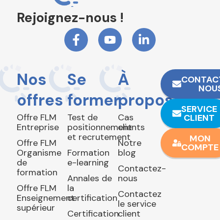
Rejoignez-nous !
Nos
Se
À
CONTAC
NOU
offres
former
propos
SERVICE
Offre FLM
Test de
Cas
CLIENT
Entreprise
positionnement
clients
et recrutement
MON
Offre FLM
Notre
COMPTE
Organisme
Formation
blog
de
e-learning
Contactez-
formation
Annales de
nous
Offre FLM
la
Contactez
Enseignement
certification
le service
supérieur
Certification
client