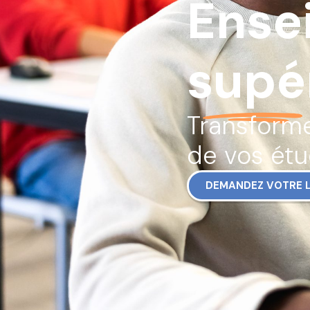
Ense
supé
Transforme
de vos étu
DEMANDEZ VOTRE L