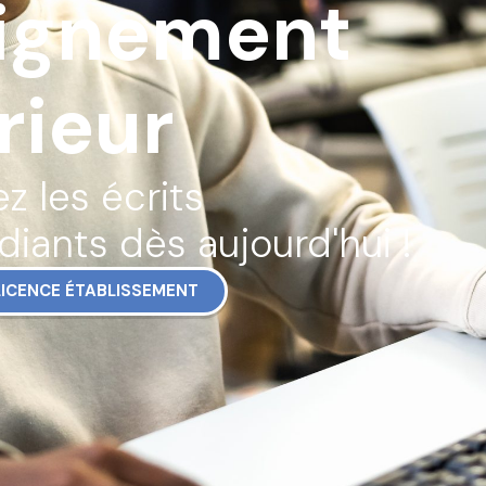
ignement
rieur
z les écrits
diants dès aujourd'hui !
ICENCE ÉTABLISSEMENT