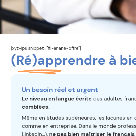
[xyz-ips snippet="fil-ariane-offre"]
(Ré)apprendre à bie
Un besoin réel et urgent
Le niveau en langue écrite
des adultes fran
comblées.
Même en études supérieures, les lacunes en o
comme en entreprise. Dans le monde professi
LinkedIn…),
ne pas bien maîtriser le français