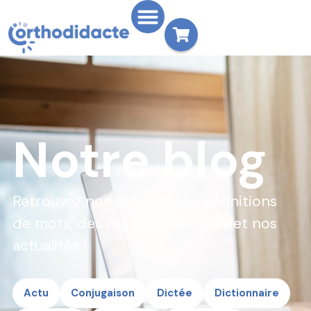
Notre blog
Retrouvez nos astuces, nos définitions
de mots, des règles de français et nos
actualités !
Actu
Conjugaison
Dictée
Dictionnaire