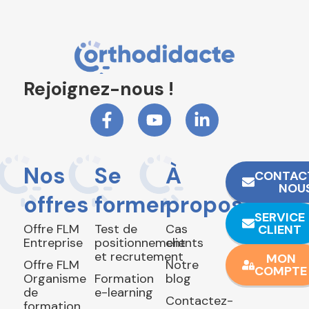
Rejoignez-nous !
Nos
Se
À
CONTAC
NOU
offres
former
propos
SERVICE
Offre FLM
Test de
Cas
CLIENT
Entreprise
positionnement
clients
et recrutement
MON
Offre FLM
Notre
COMPTE
Organisme
Formation
blog
de
e-learning
Contactez-
formation