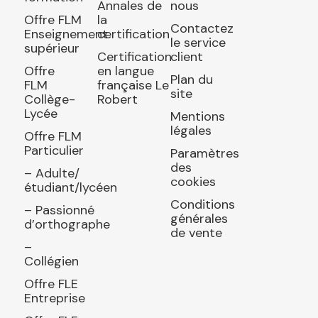
Annales de
nous
Offre FLM
la
Contactez
Enseignement
certification
le service
supérieur
Certification
client
Offre
en langue
Plan du
FLM
française Le
site
Collège-
Robert
Lycée
Mentions
légales
Offre FLM
Particulier
Paramètres
des
– Adulte/
cookies
étudiant/lycéen
Conditions
– Passionné
générales
d’orthographe
de vente
–
Collégien
Offre FLE
Entreprise