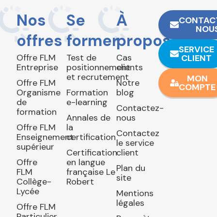
Nos
Se
À
CONTAC
NOU
offres
former
propos
SERVICE
Offre FLM
Test de
Cas
CLIENT
Entreprise
positionnement
clients
et recrutement
MON
Offre FLM
Notre
COMPTE
Organisme
Formation
blog
de
e-learning
Contactez-
formation
Annales de
nous
Offre FLM
la
Contactez
Enseignement
certification
le service
supérieur
Certification
client
Offre
en langue
Plan du
FLM
française Le
site
Collège-
Robert
Lycée
Mentions
légales
Offre FLM
Particulier