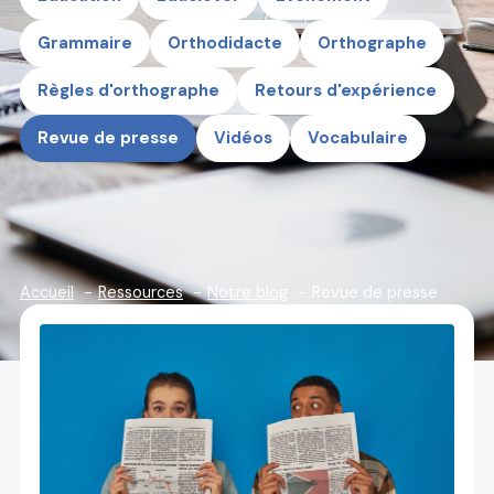
Grammaire
Orthodidacte
Orthographe
Règles d'orthographe
Retours d'expérience
Revue de presse
Vidéos
Vocabulaire
Accueil
Ressources
Notre blog
Revue de presse