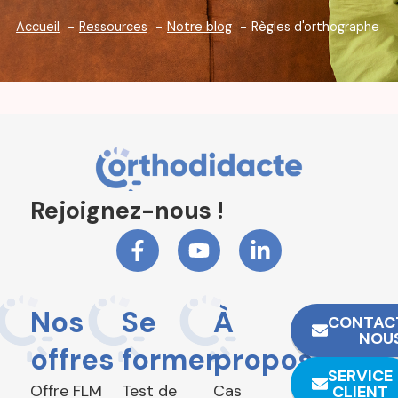
Accueil
Ressources
Notre blog
Règles d'orthographe
Rejoignez-nous !
Nos
Se
À
CONTAC
NOU
offres
former
propos
SERVICE
Offre FLM
Test de
Cas
CLIENT