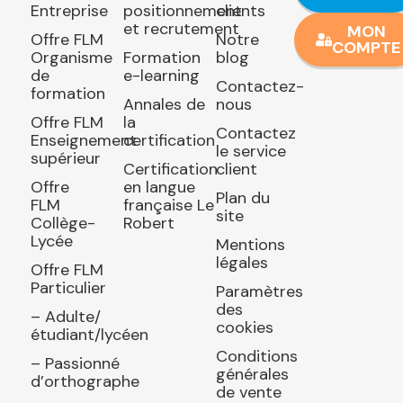
Entreprise
positionnement
clients
et recrutement
MON
Offre FLM
Notre
COMPTE
Organisme
Formation
blog
de
e-learning
Contactez-
formation
Annales de
nous
Offre FLM
la
Contactez
Enseignement
certification
le service
supérieur
Certification
client
Offre
en langue
Plan du
FLM
française Le
site
Collège-
Robert
Lycée
Mentions
légales
Offre FLM
Particulier
Paramètres
des
– Adulte/
cookies
étudiant/lycéen
Conditions
– Passionné
générales
d’orthographe
de vente