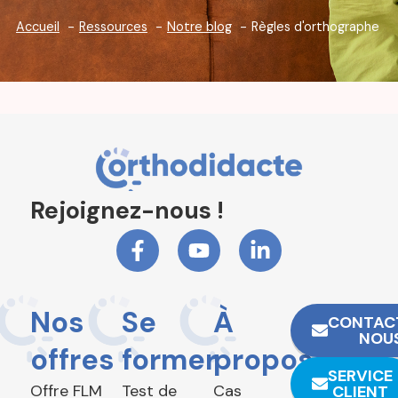
Accueil
Ressources
Notre blog
Règles d'orthographe
Rejoignez-nous !
Nos
Se
À
CONTAC
NOU
offres
former
propos
SERVICE
Offre FLM
Test de
Cas
CLIENT