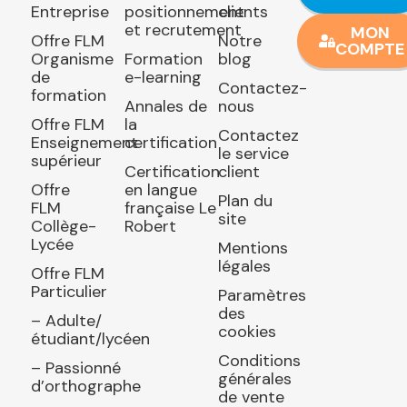
Entreprise
positionnement
clients
et recrutement
MON
Offre FLM
Notre
COMPTE
Organisme
Formation
blog
de
e-learning
Contactez-
formation
Annales de
nous
Offre FLM
la
Contactez
Enseignement
certification
le service
supérieur
Certification
client
Offre
en langue
Plan du
FLM
française Le
site
Collège-
Robert
Lycée
Mentions
légales
Offre FLM
Particulier
Paramètres
des
– Adulte/
cookies
étudiant/lycéen
Conditions
– Passionné
générales
d’orthographe
de vente