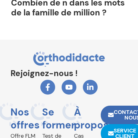
Combien de n dans les mots
de la famille de million ?
Rejoignez-nous !
Nos
Se
À
CONTAC
NOU
offres
former
propos
SERVICE
Offre FLM
Test de
Cas
CLIENT