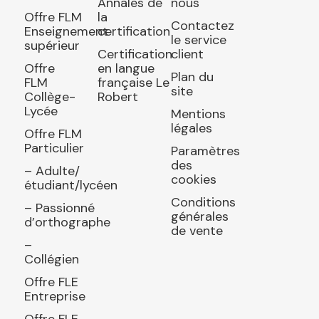
Annales de
nous
Offre FLM
la
Contactez
Enseignement
certification
le service
supérieur
Certification
client
Offre
en langue
Plan du
FLM
française Le
site
Collège-
Robert
Lycée
Mentions
légales
Offre FLM
Particulier
Paramètres
des
– Adulte/
cookies
étudiant/lycéen
Conditions
– Passionné
générales
d’orthographe
de vente
–
Collégien
Offre FLE
Entreprise