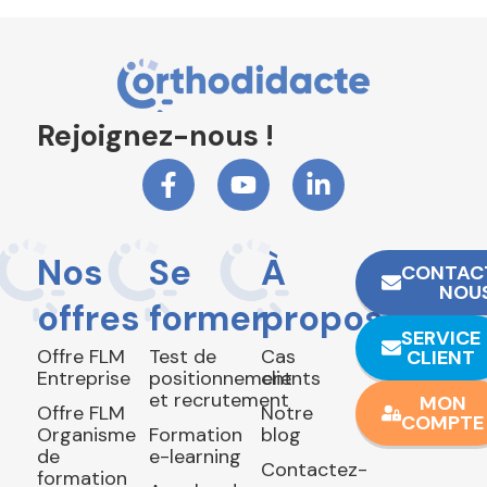
Rejoignez-nous !
Nos
Se
À
CONTAC
NOU
offres
former
propos
SERVICE
Offre FLM
Test de
Cas
CLIENT
Entreprise
positionnement
clients
et recrutement
MON
Offre FLM
Notre
COMPTE
Organisme
Formation
blog
de
e-learning
Contactez-
formation