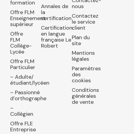
Contactez-
formation
Annales de
nous
Offre FLM
la
Contactez
Enseignement
certification
le service
supérieur
Certification
client
Offre
en langue
Plan du
FLM
française Le
site
Collège-
Robert
Lycée
Mentions
légales
Offre FLM
Particulier
Paramètres
des
– Adulte/
cookies
étudiant/lycéen
Conditions
– Passionné
générales
d’orthographe
de vente
–
Collégien
Offre FLE
Entreprise