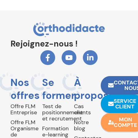
Rejoignez-nous !
Nos
Se
À
CONTAC
NOU
offres
former
propos
SERVICE
Offre FLM
Test de
Cas
CLIENT
Entreprise
positionnement
clients
et recrutement
MON
Offre FLM
Notre
COMPTE
Organisme
Formation
blog
de
e-learning