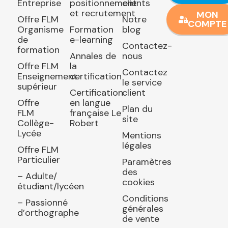
Entreprise
positionnement
clients
et recrutement
MON
Offre FLM
Notre
COMPTE
Organisme
Formation
blog
de
e-learning
Contactez-
formation
Annales de
nous
Offre FLM
la
Contactez
Enseignement
certification
le service
supérieur
Certification
client
Offre
en langue
Plan du
FLM
française Le
site
Collège-
Robert
Lycée
Mentions
légales
Offre FLM
Particulier
Paramètres
des
– Adulte/
cookies
étudiant/lycéen
Conditions
– Passionné
générales
d’orthographe
de vente