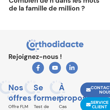
Combien de n dans les mots
de la famille de million ?
Rejoignez-nous !
Nos
Se
À
CONTAC
NOU
offres
former
propos
SERVICE
Offre FLM
Test de
Cas
CLIENT