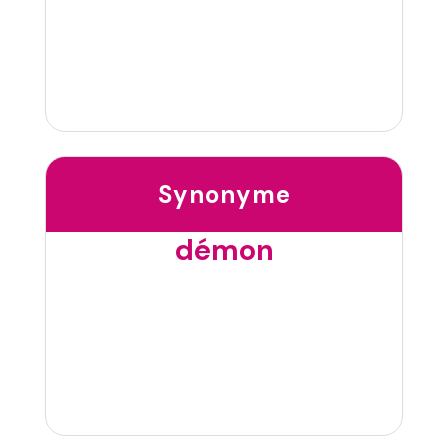
Synonyme
démon