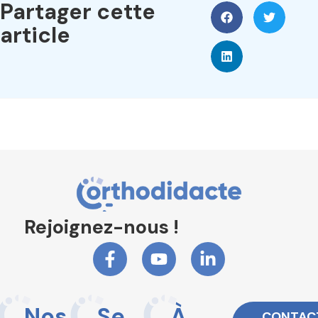
Partager cette
article
Rejoignez-nous !
Nos
Se
À
CONTAC