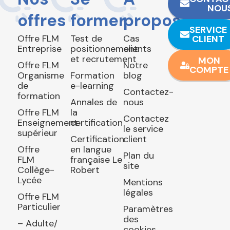
NOU
offres
former
propos
SERVICE
Offre FLM
Test de
Cas
CLIENT
Entreprise
positionnement
clients
et recrutement
MON
Offre FLM
Notre
COMPTE
Organisme
Formation
blog
de
e-learning
Contactez-
formation
Annales de
nous
Offre FLM
la
Contactez
Enseignement
certification
le service
supérieur
Certification
client
Offre
en langue
Plan du
FLM
française Le
site
Collège-
Robert
Lycée
Mentions
légales
Offre FLM
Particulier
Paramètres
des
– Adulte/
cookies