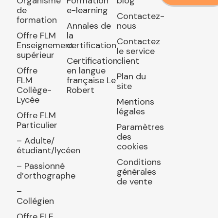
Organisme
Formation
blog
de
e-learning
Contactez-
formation
Annales de
nous
Offre FLM
la
Contactez
Enseignement
certification
le service
supérieur
Certification
client
Offre
en langue
Plan du
FLM
française Le
site
Collège-
Robert
Lycée
Mentions
légales
Offre FLM
Particulier
Paramètres
des
– Adulte/
cookies
étudiant/lycéen
Conditions
– Passionné
générales
d’orthographe
de vente
–
Collégien
Offre FLE