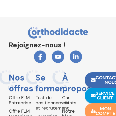
Rejoignez-nous !
Nos
Se
À
CONTAC
NOU
offres
former
propos
SERVICE
Offre FLM
Test de
Cas
CLIENT
Entreprise
positionnement
clients
et recrutement
MON
Offre FLM
Notre
COMPTE