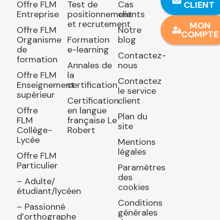
Offre FLM
Test de
Cas
CLIENT
Entreprise
positionnement
clients
et recrutement
MON
Offre FLM
Notre
COMPTE
Organisme
Formation
blog
de
e-learning
Contactez-
formation
Annales de
nous
Offre FLM
la
Contactez
Enseignement
certification
le service
supérieur
Certification
client
Offre
en langue
Plan du
FLM
française Le
site
Collège-
Robert
Lycée
Mentions
légales
Offre FLM
Particulier
Paramètres
des
– Adulte/
cookies
étudiant/lycéen
Conditions
– Passionné
générales
d’orthographe