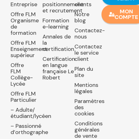
Entreprise
positionnement
clients
et recrutement
MON
Offre FLM
Notre
COMPTE
Organisme
Formation
blog
de
e-learning
Contactez-
formation
Annales de
nous
Offre FLM
la
Contactez
Enseignement
certification
le service
supérieur
Certification
client
Offre
en langue
Plan du
FLM
française Le
site
Collège-
Robert
Lycée
Mentions
légales
Offre FLM
Particulier
Paramètres
des
– Adulte/
cookies
étudiant/lycéen
Conditions
– Passionné
générales
d’orthographe
de vente