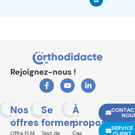
Rejoignez-nous !
Nos
Se
À
CONTAC
NOU
offres
former
propos
SERVICE
Offre FLM
Test de
Cas
CLIENT