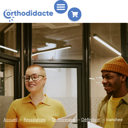
Accueil
Ressources
Dictionnaire
Définition
banshee