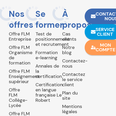
Nos
Se
À
CONTAC
NOU
offres
former
propos
SERVICE
Offre FLM
Test de
Cas
CLIENT
Entreprise
positionnement
clients
et recrutement
MON
Offre FLM
Notre
COMPTE
Organisme
Formation
blog
de
e-learning
Contactez-
formation
Annales de
nous
Offre FLM
la
Contactez
Enseignement
certification
le service
supérieur
Certification
client
Offre
en langue
Plan du
FLM
française Le
site
Collège-
Robert
Lycée
Mentions
légales
Offre FLM