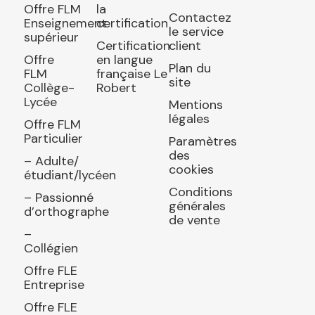
Offre FLM
la
Contactez
Enseignement
certification
le service
supérieur
Certification
client
Offre
en langue
Plan du
FLM
française Le
site
Collège-
Robert
Lycée
Mentions
légales
Offre FLM
Particulier
Paramètres
des
– Adulte/
cookies
étudiant/lycéen
Conditions
– Passionné
générales
d’orthographe
de vente
–
Collégien
Offre FLE
Entreprise
Offre FLE