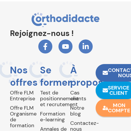
Rejoignez-nous !
Nos
Se
À
CONTAC
NOU
offres
former
propos
SERVICE
Offre FLM
Test de
Cas
CLIENT
Entreprise
positionnement
clients
et recrutement
MON
Offre FLM
Notre
COMPTE
Organisme
Formation
blog
de
e-learning
Contactez-
formation
Annales de
nous