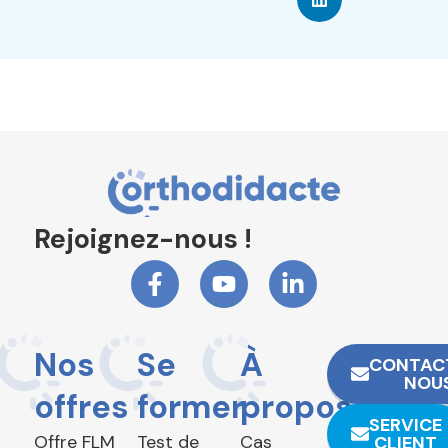
Rejoignez-nous !
Nos
Se
À
CONTAC
NOU
offres
former
propos
SERVICE
Offre FLM
Test de
Cas
CLIENT