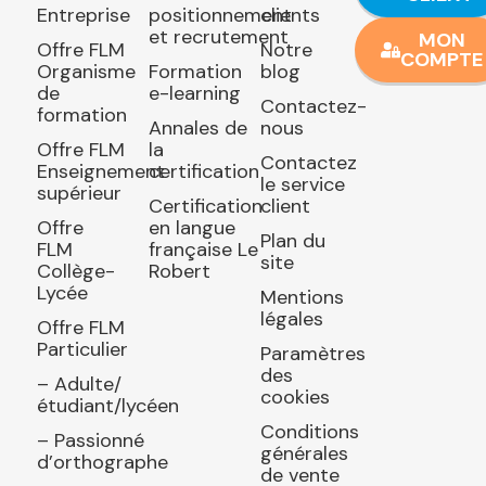
Entreprise
positionnement
clients
et recrutement
MON
Offre FLM
Notre
COMPTE
Organisme
Formation
blog
de
e-learning
Contactez-
formation
Annales de
nous
Offre FLM
la
Contactez
Enseignement
certification
le service
supérieur
Certification
client
Offre
en langue
Plan du
FLM
française Le
site
Collège-
Robert
Lycée
Mentions
légales
Offre FLM
Particulier
Paramètres
des
– Adulte/
cookies
étudiant/lycéen
Conditions
– Passionné
générales
d’orthographe
de vente