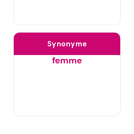
Synonyme
femme