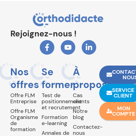
Rejoignez-nous !
Nos
Se
À
CONTAC
NOU
offres
former
propos
SERVICE
Offre FLM
Test de
Cas
CLIENT
Entreprise
positionnement
clients
et recrutement
MON
Offre FLM
Notre
COMPTE
Organisme
Formation
blog
de
e-learning
Contactez-
formation
Annales de
nous