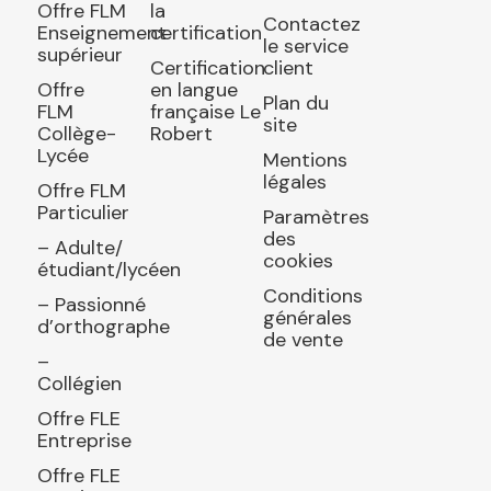
Offre FLM
la
Contactez
Enseignement
certification
le service
supérieur
Certification
client
Offre
en langue
Plan du
FLM
française Le
site
Collège-
Robert
Lycée
Mentions
légales
Offre FLM
Particulier
Paramètres
des
– Adulte/
cookies
étudiant/lycéen
Conditions
– Passionné
générales
d’orthographe
de vente
–
Collégien
Offre FLE
Entreprise
Offre FLE