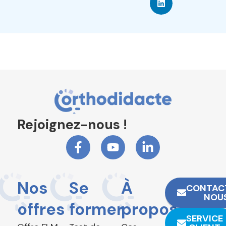
Rejoignez-nous !
Nos
Se
À
CONTAC
NOU
offres
former
propos
SERVICE