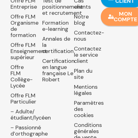
Offre FLM
Test de
Cas
CLIENT
Entreprise
positionnement
clients
et recrutement
MON
Offre FLM
Notre
COMPTE
Organisme
Formation
blog
de
e-learning
Contactez-
formation
Annales de
nous
Offre FLM
la
Contactez
Enseignement
certification
le service
supérieur
Certification
client
Offre
en langue
Plan du
FLM
française Le
site
Collège-
Robert
Lycée
Mentions
légales
Offre FLM
Particulier
Paramètres
des
– Adulte/
cookies
étudiant/lycéen
Conditions
– Passionné
générales
d’orthographe
de vente