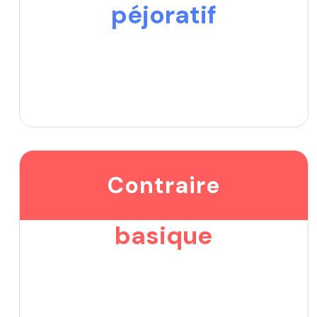
péjoratif
Contraire
basique