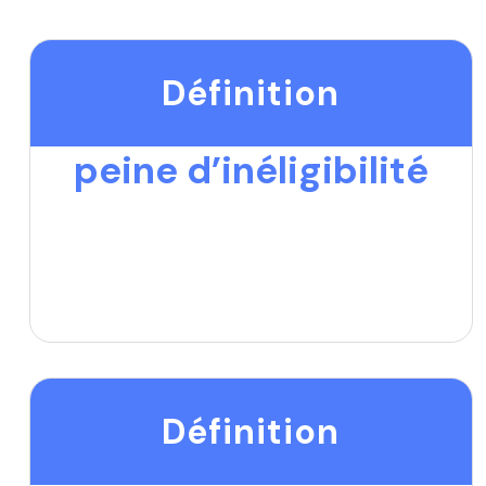
Définition
peine d’inéligibilité
Définition