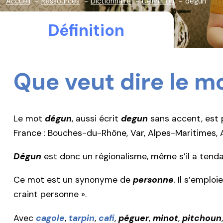
Accueil
Ressources
Dictionnaire
Définition
dégun
Définition
Que veut dire le m
Le mot
dégun
, aussi écrit
degun
sans accent, est p
France : Bouches-du-Rhône, Var, Alpes-Maritimes,
Dégun
est donc un régionalisme, même s’il a tendan
Ce mot est un synonyme de
personne
. Il s’empl
craint personne ».
Avec
cagole
,
tarpin
,
cafi
,
péguer
,
minot
,
pitchoun