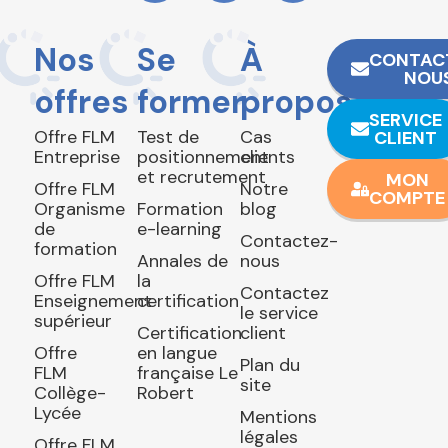
Nos
Se
À
CONTAC
NOU
offres
former
propos
SERVICE
Offre FLM
Test de
Cas
CLIENT
Entreprise
positionnement
clients
et recrutement
MON
Offre FLM
Notre
COMPTE
Organisme
Formation
blog
de
e-learning
Contactez-
formation
Annales de
nous
Offre FLM
la
Contactez
Enseignement
certification
le service
supérieur
Certification
client
Offre
en langue
Plan du
FLM
française Le
site
Collège-
Robert
Lycée
Mentions
légales
Offre FLM