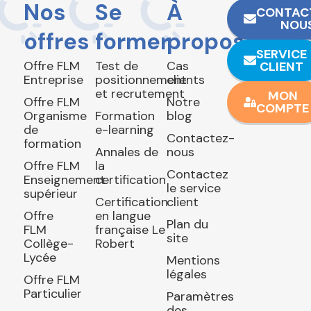
Nos
Se
À
CONTAC
NOU
offres
former
propos
SERVICE
Offre FLM
Test de
Cas
CLIENT
Entreprise
positionnement
clients
et recrutement
MON
Offre FLM
Notre
COMPTE
Organisme
Formation
blog
de
e-learning
Contactez-
formation
Annales de
nous
Offre FLM
la
Contactez
Enseignement
certification
le service
supérieur
Certification
client
Offre
en langue
Plan du
FLM
française Le
site
Collège-
Robert
Lycée
Mentions
légales
Offre FLM
Particulier
Paramètres
des