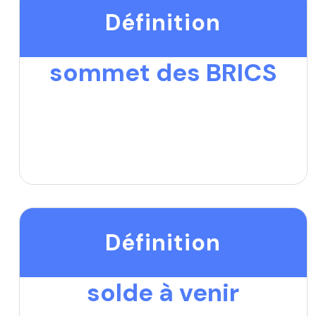
Définition
sommet des BRICS
Définition
solde à venir