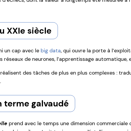
d’échecs, dont la valeur a longtemps été mesurée à l’
au XXIe siècle
chi un cap avec le
big data
, qui ouvre la porte à l’expl
es réseaux de neurones, l’apprentissage automatique, e
le réalisent des tâches de plus en plus complexes : tra
.
 un terme galvaudé
elle
prend avec le temps une dimension commerciale q