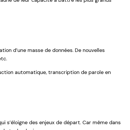
aune de leur capacité à battre les plus grands
oitation d’une masse de données. De nouvelles
tc.
duction automatique, transcription de parole en
ui s’éloigne des enjeux de départ. Car même dans