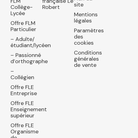
FLM
française Le
site
Collège-
Robert
Lycée
Mentions
légales
Offre FLM
Particulier
Paramètres
des
– Adulte/
cookies
étudiant/lycéen
Conditions
– Passionné
générales
d’orthographe
de vente
–
Collégien
Offre FLE
Entreprise
Offre FLE
Enseignement
supérieur
Offre FLE
Organisme
de