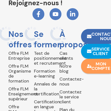
Rejoignez-nous !
Nos
Se
À
CONTAC
NOU
offres
former
propos
SERVICE
Offre FLM
Test de
Cas
CLIENT
Entreprise
positionnement
clients
et recrutement
MON
Offre FLM
Notre
COMPTE
Organisme
Formation
blog
de
e-learning
Contactez-
formation
Annales de
nous
Offre FLM
la
Contactez
Enseignement
certification
le service
supérieur
Certification
client
Offre
en langue
Plan du