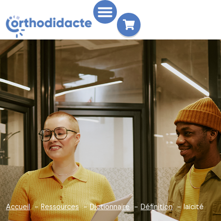
Accueil
Ressources
Dictionnaire
Définition
laïcité