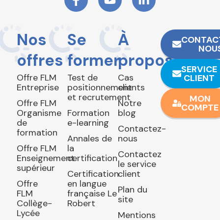
Nos
Se
À
CONTAC
NOU
offres
former
propos
SERVICE
Offre FLM
Test de
Cas
CLIENT
Entreprise
positionnement
clients
et recrutement
MON
Offre FLM
Notre
COMPTE
Organisme
Formation
blog
de
e-learning
Contactez-
formation
Annales de
nous
Offre FLM
la
Contactez
Enseignement
certification
le service
supérieur
Certification
client
Offre
en langue
Plan du
FLM
française Le
site
Collège-
Robert
Lycée
Mentions