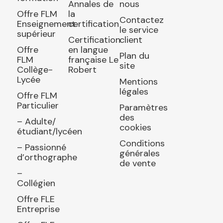
Annales de
nous
Offre FLM
la
Contactez
Enseignement
certification
le service
supérieur
Certification
client
Offre
en langue
Plan du
FLM
française Le
site
Collège-
Robert
Lycée
Mentions
légales
Offre FLM
Particulier
Paramètres
des
– Adulte/
cookies
étudiant/lycéen
Conditions
– Passionné
générales
d’orthographe
de vente
–
Collégien
Offre FLE
Entreprise