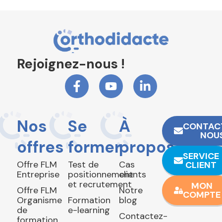
Rejoignez-nous !
Nos
Se
À
CONTAC
NOU
offres
former
propos
SERVICE
Offre FLM
Test de
Cas
CLIENT
Entreprise
positionnement
clients
et recrutement
MON
Offre FLM
Notre
COMPTE
Organisme
Formation
blog
de
e-learning
Contactez-
formation