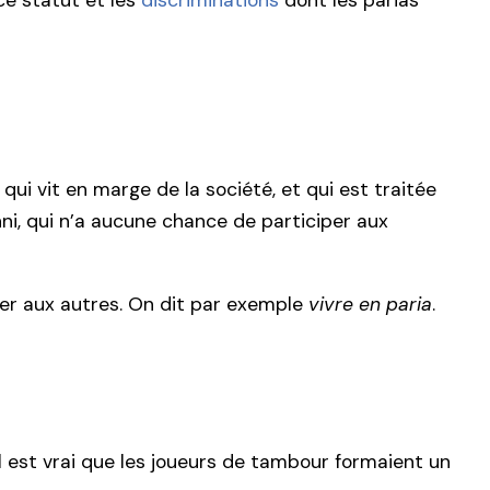
e statut et les
discriminations
dont les parias
ui vit en marge de la société, et qui est traitée
nni, qui n’a aucune chance de participer aux
ler aux autres. On dit par exemple
vivre en paria
.
Il est vrai que les joueurs de tambour formaient un