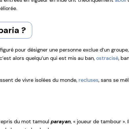
ois entrées en vigueur en Inde ont théoriquement
aboli
c
éliorée.
paria ?
figuré pour désigner une personne exclue d’un groupe, q
’est alors quelqu’un qui est mis au ban,
ostracisé
, ba
issent de vivre isolées du monde,
recluses
, sans se mê
 repris du mot tamoul
parayan
, « joueur de tambour ». 