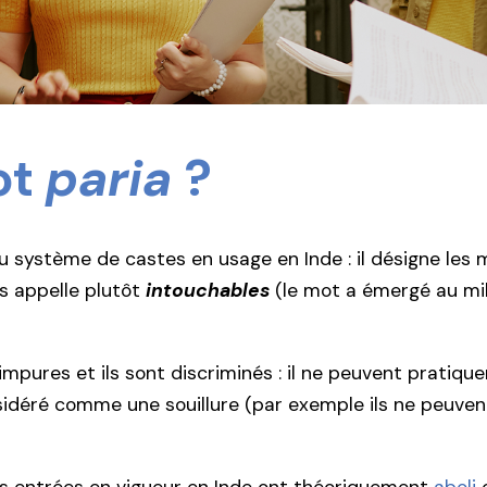
ot
paria
?
u système de castes en usage en Inde : il désigne le
es appelle plutôt
intouchables
(le mot a émergé au mi
pures et ils sont discriminés : il ne peuvent pratique
onsidéré comme une souillure (par exemple ils ne peuv