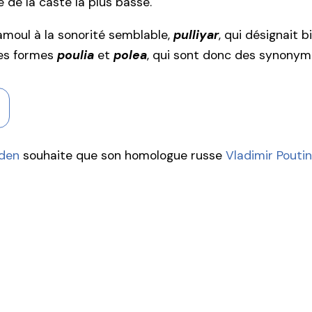
e de la caste la plus basse.
tamoul à la sonorité semblable,
pulliyar
, qui désignait 
les formes
poulia
et
polea
, qui sont donc des synonym
iden
souhaite que son homologue russe
Vladimir Pouti