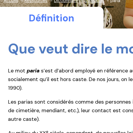
Accueil
Ressources
Dictionnaire
Définition
paria
Définition
Que veut dire le m
Le mot
paria
s’est d’abord employé en référence a
socialement qu’il est hors caste. De nos jours, on l
1990).
Les parias sont considérés comme des personnes im
de cimetière, mendiant, etc.), leur contact est c
autre caste).
e