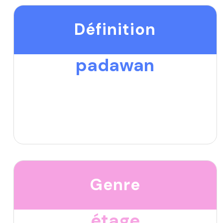
Définition
padawan
Genre
étage