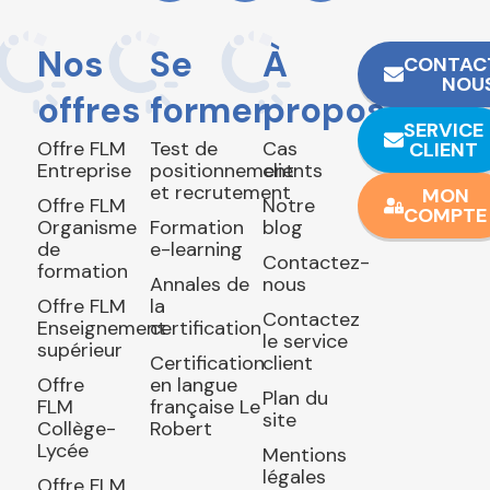
Nos
Se
À
CONTAC
NOU
offres
former
propos
SERVICE
Offre FLM
Test de
Cas
CLIENT
Entreprise
positionnement
clients
et recrutement
MON
Offre FLM
Notre
COMPTE
Organisme
Formation
blog
de
e-learning
Contactez-
formation
Annales de
nous
Offre FLM
la
Contactez
Enseignement
certification
le service
supérieur
Certification
client
Offre
en langue
Plan du
FLM
française Le
site
Collège-
Robert
Lycée
Mentions
légales
Offre FLM