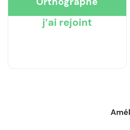
Orthographe
j’ai rejoint
Améli