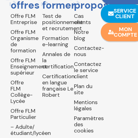
offres
former
propos
SERVICE
Offre FLM
Test de
Cas
CLIENT
Entreprise
positionnement
clients
et recrutement
MON
Offre FLM
Notre
COMPTE
Organisme
Formation
blog
de
e-learning
Contactez-
formation
Annales de
nous
Offre FLM
la
Contactez
Enseignement
certification
le service
supérieur
Certification
client
Offre
en langue
Plan du
FLM
française Le
site
Collège-
Robert
Lycée
Mentions
légales
Offre FLM
Particulier
Paramètres
des
– Adulte/
cookies
étudiant/lycéen