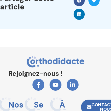
article
Rejoignez-nous !
Nos
Se
À
CONTAC
NOU