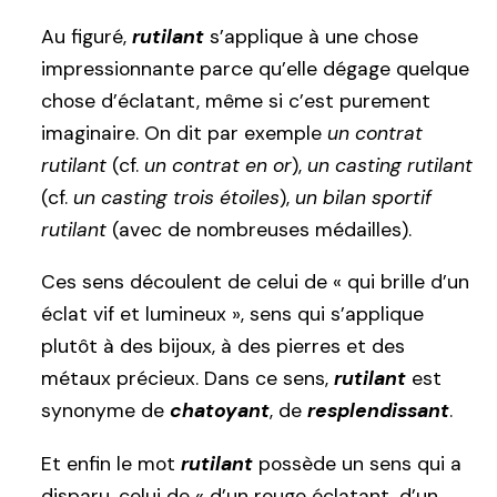
Au figuré,
rutilant
s’applique à une chose
impressionnante parce qu’elle dégage quelque
chose d’éclatant, même si c’est purement
imaginaire. On dit par exemple
un contrat
rutilant
(cf.
un contrat en or
),
un casting rutilant
(cf.
un casting trois étoiles
),
un bilan sportif
rutilant
(avec de nombreuses médailles).
Ces sens découlent de celui de « qui brille d’un
éclat vif et lumineux », sens qui s’applique
plutôt à des bijoux, à des pierres et des
métaux précieux. Dans ce sens,
rutilant
est
synonyme de
chatoyant
, de
resplendissant
.
Et enfin le mot
rutilant
possède un sens qui a
disparu, celui de « d’un rouge éclatant, d’un