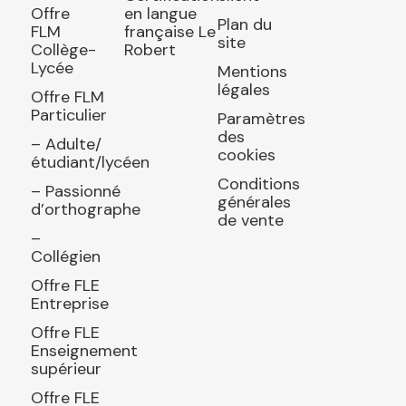
Offre
en langue
Plan du
FLM
française Le
site
Collège-
Robert
Lycée
Mentions
légales
Offre FLM
Particulier
Paramètres
des
– Adulte/
cookies
étudiant/lycéen
Conditions
– Passionné
générales
d’orthographe
de vente
–
Collégien
Offre FLE
Entreprise
Offre FLE
Enseignement
supérieur
Offre FLE