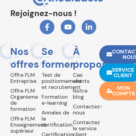
Rejoignez-nous !
Nos
Se
À
CONTAC
NOU
offres
former
propos
SERVICE
Offre FLM
Test de
Cas
CLIENT
Entreprise
positionnement
clients
et recrutement
MON
Offre FLM
Notre
COMPTE
Organisme
Formation
blog
de
e-learning
Contactez-
formation
Annales de
nous
Offre FLM
la
Contactez
Enseignement
certification
le service
supérieur
Certification
client