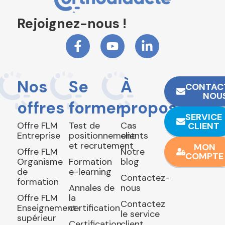
Rejoignez-nous !
Nos
Se
À
CONTAC
NOU
offres
former
propos
SERVICE
Offre FLM
Test de
Cas
CLIENT
Entreprise
positionnement
clients
et recrutement
MON
Offre FLM
Notre
COMPTE
Organisme
Formation
blog
de
e-learning
Contactez-
formation
Annales de
nous
Offre FLM
la
Contactez
Enseignement
certification
le service
supérieur
Certification
client