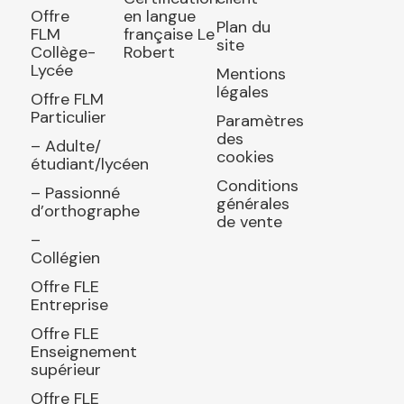
Offre
en langue
Plan du
FLM
française Le
site
Collège-
Robert
Lycée
Mentions
légales
Offre FLM
Particulier
Paramètres
des
– Adulte/
cookies
étudiant/lycéen
Conditions
– Passionné
générales
d’orthographe
de vente
–
Collégien
Offre FLE
Entreprise
Offre FLE
Enseignement
supérieur
Offre FLE