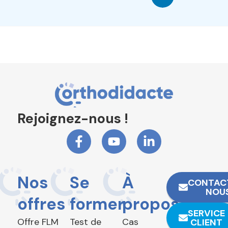
Rejoignez-nous !
Nos
Se
À
CONTAC
NOU
offres
former
propos
SERVICE
Offre FLM
Test de
Cas
CLIENT