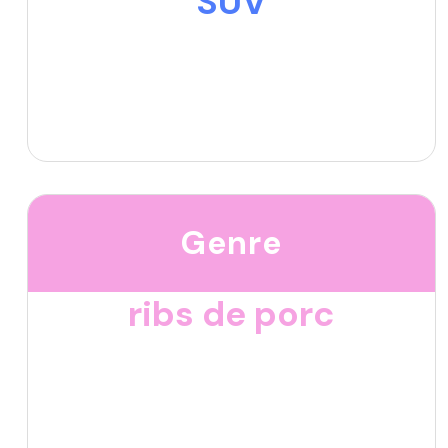
SUV
Genre
ribs de porc