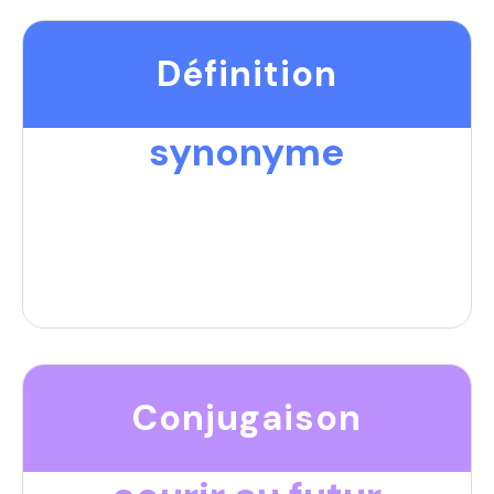
Définition
synonyme
Conjugaison