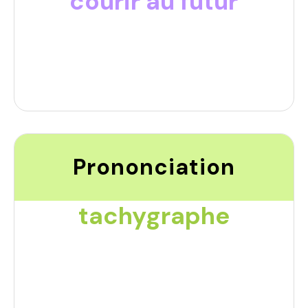
courir au futur
Prononciation
tachygraphe