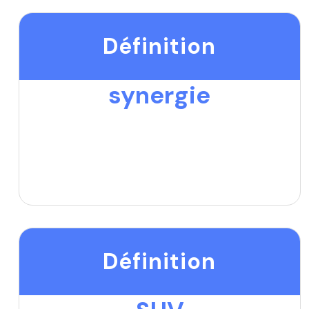
Définition
synergie
Définition