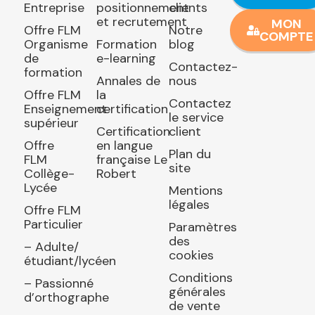
Entreprise
positionnement
clients
et recrutement
MON
Offre FLM
Notre
COMPTE
Organisme
Formation
blog
de
e-learning
Contactez-
formation
Annales de
nous
Offre FLM
la
Contactez
Enseignement
certification
le service
supérieur
Certification
client
Offre
en langue
Plan du
FLM
française Le
site
Collège-
Robert
Lycée
Mentions
légales
Offre FLM
Particulier
Paramètres
des
– Adulte/
cookies
étudiant/lycéen
Conditions
– Passionné
générales
d’orthographe
de vente