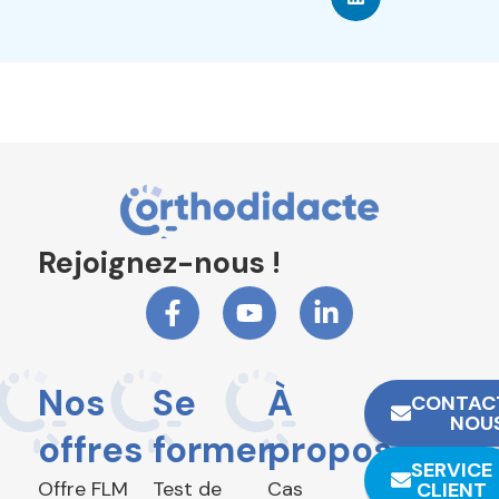
Rejoignez-nous !
Nos
Se
À
CONTAC
NOU
offres
former
propos
SERVICE
Offre FLM
Test de
Cas
CLIENT