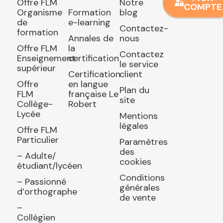
Offre FLM
Notre
COMPTE
Organisme
Formation
blog
de
e-learning
Contactez-
formation
Annales de
nous
Offre FLM
la
Contactez
Enseignement
certification
le service
supérieur
Certification
client
Offre
en langue
Plan du
FLM
française Le
site
Collège-
Robert
Lycée
Mentions
légales
Offre FLM
Particulier
Paramètres
des
– Adulte/
cookies
étudiant/lycéen
Conditions
– Passionné
générales
d’orthographe
de vente
–
Collégien