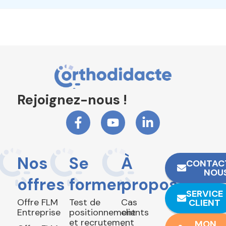
Rejoignez-nous !
Nos
Se
À
CONTAC
NOU
offres
former
propos
SERVICE
Offre FLM
Test de
Cas
CLIENT
Entreprise
positionnement
clients
et recrutement
MON