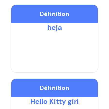
Définition
heja
Définition
Hello Kitty girl