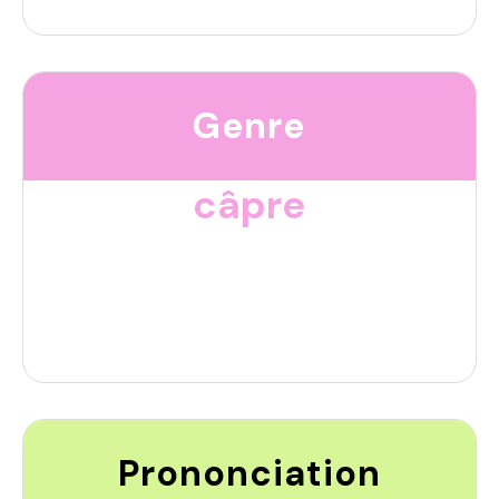
Genre
câpre
Prononciation