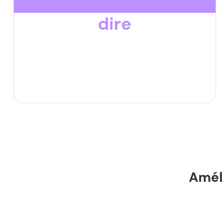
dire
Améli