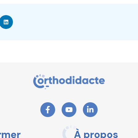
rmer
À propos