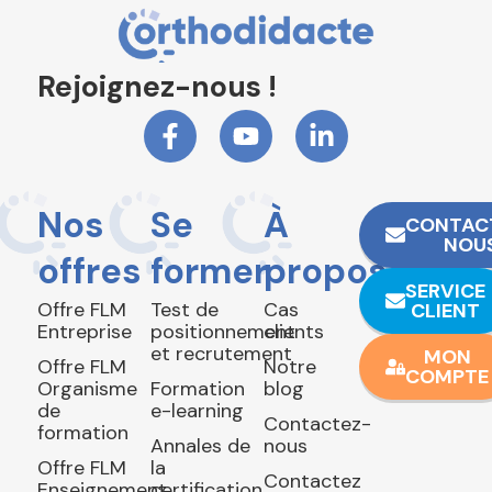
Rejoignez-nous !
Nos
Se
À
CONTAC
NOU
offres
former
propos
SERVICE
Offre FLM
Test de
Cas
CLIENT
Entreprise
positionnement
clients
et recrutement
MON
Offre FLM
Notre
COMPTE
Organisme
Formation
blog
de
e-learning
Contactez-
formation
Annales de
nous
Offre FLM
la
Contactez
Enseignement
certification