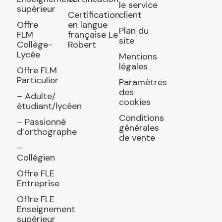
le service
supérieur
Certification
client
Offre
en langue
Plan du
FLM
française Le
site
Collège-
Robert
Lycée
Mentions
légales
Offre FLM
Particulier
Paramètres
des
– Adulte/
cookies
étudiant/lycéen
Conditions
– Passionné
générales
d’orthographe
de vente
–
Collégien
Offre FLE
Entreprise
Offre FLE
Enseignement
supérieur