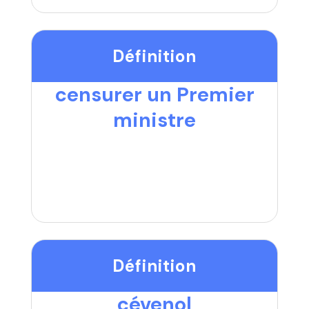
Définition
censurer un Premier
ministre
Définition
cévenol