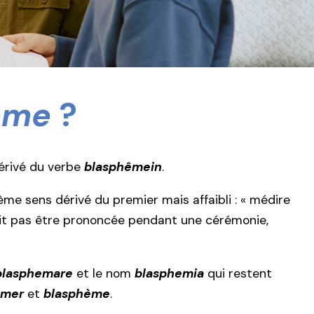
ème
?
érivé du verbe
blasphêmein
.
ème sens dérivé du premier mais affaibli : « médire
oit pas être prononcée pendant une cérémonie,
blasphemare
et le nom
blasphemia
qui restent
émer
et
blasphème
.