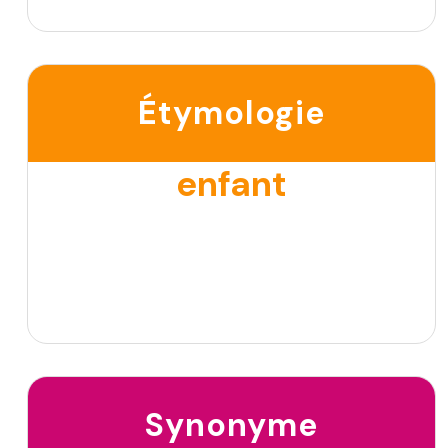
Étymologie
enfant
Synonyme