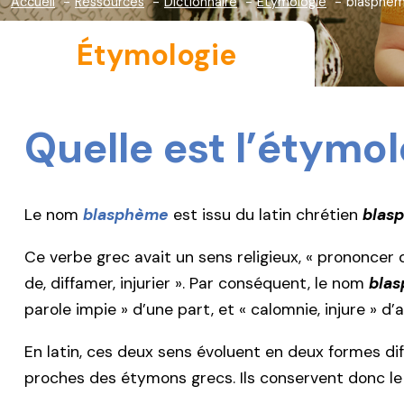
Accueil
Ressources
Dictionnaire
Étymologie
blasphè
Étymologie
Quelle est l’étymo
Le nom
blasphème
est issu du latin chrétien
blas
Ce verbe grec avait un sens religieux, « prononcer 
de, diffamer, injurier ». Par conséquent, le nom
bla
parole impie » d’une part, et « calomnie, injure » d’
En latin, ces deux sens évoluent en deux formes dif
proches des étymons grecs. Ils conservent donc le