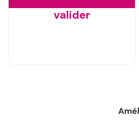
valider
Améli