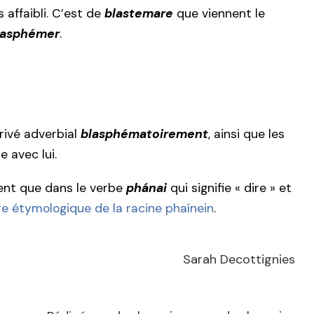
s affaibli. C’est de
blastemare
que viennent le
lasphémer
.
rivé adverbial
blasphématoirement
, ainsi que les
 avec lui.
ent que dans le verbe
phánai
qui signifie « dire » et
re étymologique de la racine phaínein
.
Sarah Decottignies