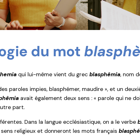
me
logie du mot
blasph
phemia
qui lui-même vient du grec
blasphêmia
, nom d
des paroles impies, blasphémer, maudire », et un deuxi
sphêmia
avait également deux sens : « parole qui ne d
autre part.
férentes. Dans la langue ecclésiastique, on a le verbe
 sens religieux et donneront les mots français
blasph