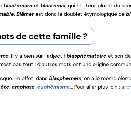
en
blastemare
et
blastemia
, qui héritent plutôt du sen
mable
.
Blâmer
est donc le doublet étymologique de
b
ots de cette famille ?
ème
. Il y a bien sûr l’adjectif
blasphématoire
et son dé
 n’est pas tout : d’autres mots ont une origine commune
ecque. En effet, dans
blasphemein
, on a le même élém
hète
,
emphase
,
euphémisme
… Pour aller plus loin :
arb