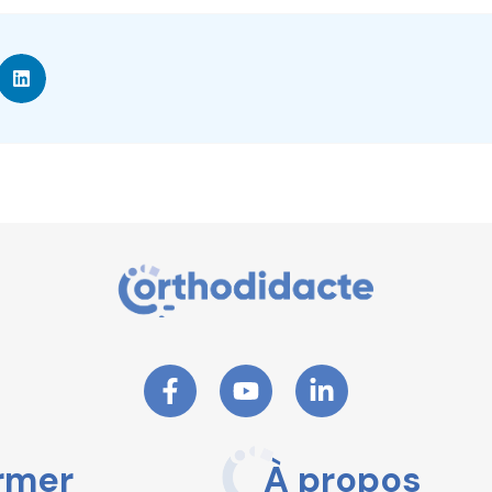
rmer
À propos