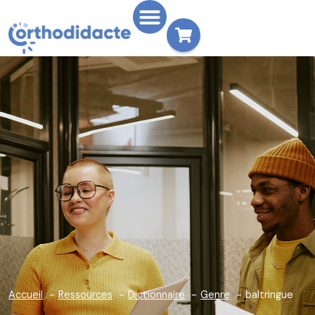
Accueil
Ressources
Dictionnaire
Genre
baltringue