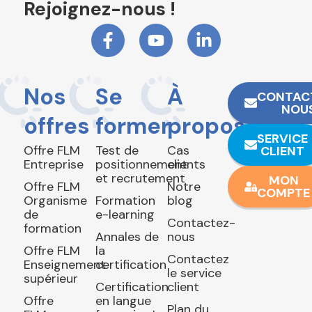
Rejoignez-nous !
Nos
Se
À
CONTAC
NOU
offres
former
propos
SERVICE
Offre FLM
Test de
Cas
CLIENT
Entreprise
positionnement
clients
et recrutement
MON
Offre FLM
Notre
COMPTE
Organisme
Formation
blog
de
e-learning
Contactez-
formation
Annales de
nous
Offre FLM
la
Contactez
Enseignement
certification
le service
supérieur
Certification
client
Offre
en langue
Plan du