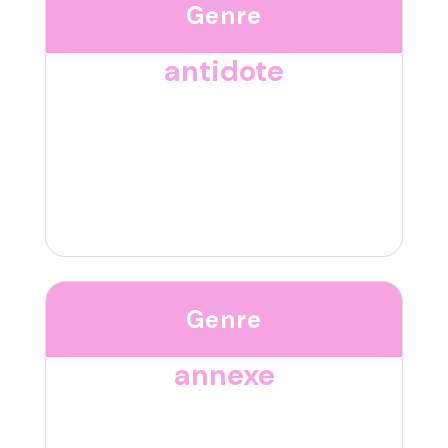
Genre
antidote
Genre
annexe